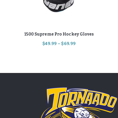
1500 Supreme Pro Hockey Gloves
$
49
.
99
–
$
69
.
99
Hinnavahemik:
$49
.
Sellel
9
tootel
on
9
mitu
kuni
varianti.
$69
.
Valikuid
saab
9
teha
9
tootelehel.