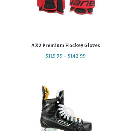
AX2 Premium Hockey Gloves
$
119
.
99
–
$
142
.
99
Hinnavahemik:
$119
.
Sellel
9
tootel
on
9
mitu
kuni
varianti.
$142
.
Valikuid
saab
9
teha
9
tootelehel.