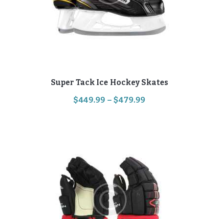
Super Tack Ice Hockey Skates
$
449
.
99
–
$
479
.
99
Hinnavahemik:
$449
.
Sellel
9
tootel
on
9
mitu
kuni
varianti.
$479
.
Valikuid
saab
9
teha
9
tootelehel.