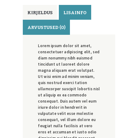
KIRJELDUS
LISAINFO
ARVUSTUSED (0)
Lorem ipsum dolor sit amet,
consectetuer adipiscing elit, sed
diam nonummy nibh euismod
tincidunt ut laoreet dolore
magna aliquam erat volutpat.
Ut wisi enim ad minim veniam,
quis nostrud exerci tation
ullamcorper suscipit lobortis nisl
ut aliquip ex ea commodo
consequat. Duis autem vel eum
iriure dolor in hendrerit in
vulputate velit esse molestie
consequat, vel illum dolore eu
feugiat nulla facilisis at vero
eros et accumsan et iusto odio
dignissim qui blandit praesent