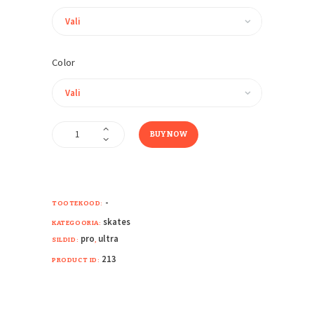
Color
LE
BUY NOW
Tacks
Ice
Hockey
Skates
kogus
-
TOOTEKOOD:
skates
KATEGOORIA:
pro
ultra
SILDID:
,
213
PRODUCT ID: