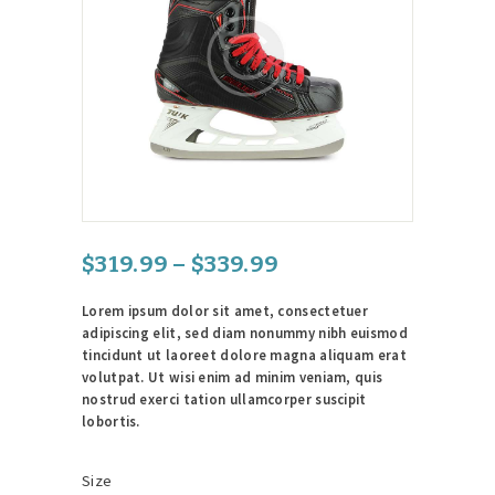
$
319
.
99
–
$
339
.
99
Hinnavahemik:
$319
.
Lorem ipsum dolor sit amet, consectetuer
9
adipiscing elit, sed diam nonummy nibh euismod
9
tincidunt ut laoreet dolore magna aliquam erat
kuni
volutpat. Ut wisi enim ad minim veniam, quis
$339
.
nostrud exerci tation ullamcorper suscipit
9
lobortis.
9
Size