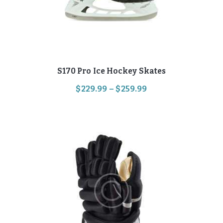
S170 Pro Ice Hockey Skates
$
229
.
99
–
$
259
.
99
Hinnavahemik:
$229
.
Sellel
9
tootel
on
9
mitu
kuni
varianti.
$259
.
Valikuid
saab
9
teha
9
tootelehel.